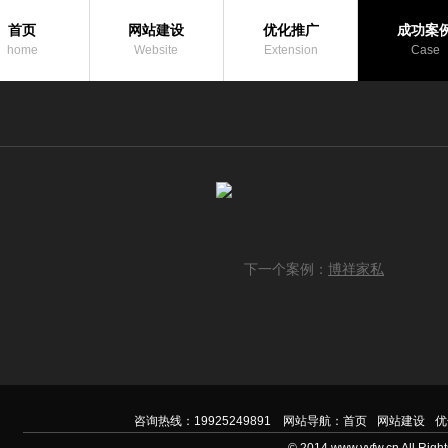
首页
网站建设
优化推广
成功案
home
Website
Extension
Case
下一个案例：
博祥家私
咨询热线：19925249891 网站导航：
首页
网站建设
优